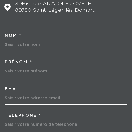
30Bis Rue ANATOLE JOVELET
80780
Saint-Léger-lès-Domart
NOM *
TRAD_MELTEM_VOSCOORD
PRÉNOM *
EMAIL *
TÉLÉPHONE *