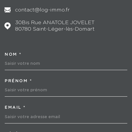
contact@log-immo.fr
30Bis Rue ANATOLE JOVELET
80780
Saint-Léger-lès-Domart
NOM *
TRAD_MELTEM_VOSCOORD
PRÉNOM *
EMAIL *