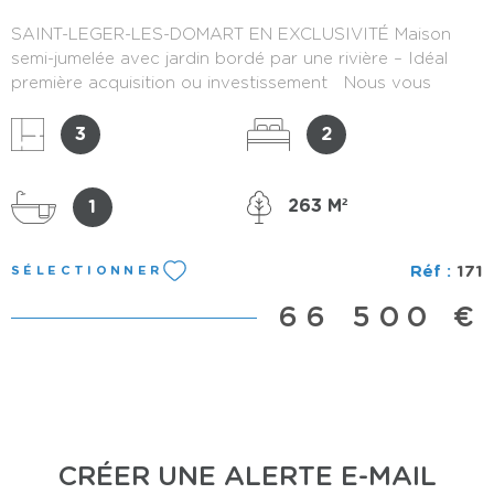
SAINT-LEGER-LES-DOMART EN EXCLUSIVITÉ Maison
semi-jumelée avec jardin bordé par une rivière – Idéal
première acquisition ou investissement Nous vous
proposons cette charmante maison semi-jumelée à
quelques minutes à pied des commodités. ( À 5 minutes
3
2
à pied de l’Intermarché) Agencement : Rez-de-chaussée
: Salon / salle à manger lumineux Cuisine Buanderie WC
séparés Salle de bain Étage : 2 chambres . Dépendance
263 M²
1
: Une belle dépendance en brique de 57 m² avec un
accès direct depuis la rue par un corridor. Extérieur : Un
Réf :
171
SÉLECTIONNER
joli jardin de 263 m² , arboré et bordé par une rivière.
Aspects techniques : Menuiseries en PVC double vitrage
66 500 €
Planchers bois en très bon état dans les chambres
Possibilité d’installer un poêle à bois Travaux à prévoir .
fort potentiel, premier achat ou projet locatif. Pour toute
demande renseignemlent ou visite merci de concter
Monsieur Cédric BOCQUET au 06 10 97 19 28
CRÉER UNE ALERTE E-MAIL