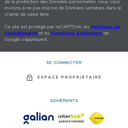
de la protection des Données personnelles, nous vous
invitons à ne pas inscrire de Données sensibles dans le
champ de saisie libre.
Ce site est protégé par reCAPTCHA, les
Politiques de
Confidentialité
et es
Conditions d'utilisation
de
Google s'appliquent.
SE CONNECTER
ESPACE PROPRIÉTAIRE
ADHÉRENTS