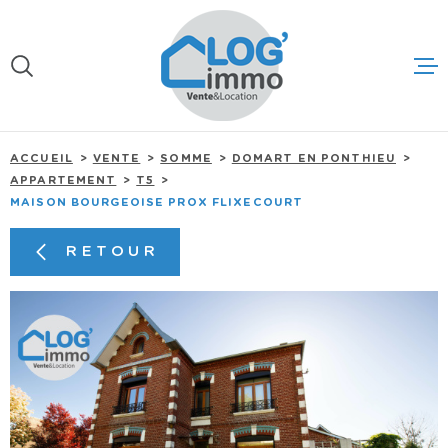
Aller
Aller
Aller
Aller
à
à
au
au
:
la
menu
contenu
recherche
principal
ACCUEIL
ACCUEIL
VENTE
SOMME
DOMART EN PONTHIEU
A VENDRE
APPARTEMENT
T5
MAISON BOURGEOISE PROX FLIXECOURT
A LOUER
RETOUR
ESTIMER MO
NOTRE AGE
NOUS CONT
NOUS RECR