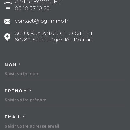
Cédric BOCQUET:
06 10 97 19 28
contact@log-immo.fr
30Bis Rue ANATOLE JOVELET
80780
Saint-Léger-lès-Domart
NOM *
TRAD_MELTEM_VOSCOORD
PRÉNOM *
EMAIL *