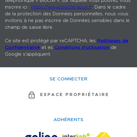
téléphonique « Bloctel », sur laquelle vous pouvez vous
inscrire ici :
https://www.bloctel.gouv.fr
. Dans le cadre
de la protection des Données personnelles, nous vous
invitons à ne pas inscrire de Données sensibles dans le
champ de saisie libre.
Ce site est protégé par reCAPTCHA, les
Politiques de
Confidentialité
et es
Conditions d'utilisation
de
Google s'appliquent.
SE CONNECTER
ESPACE PROPRIÉTAIRE
ADHÉRENTS