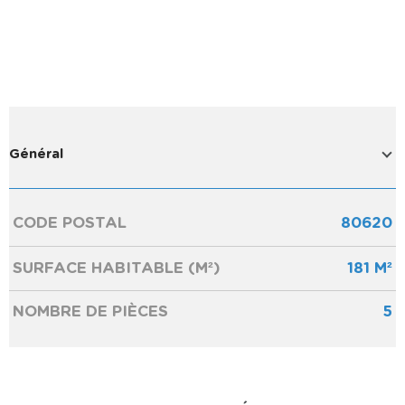
Général
CODE POSTAL
80620
Caractérisque
Valeurs
SURFACE HABITABLE (M²)
181 M²
NOMBRE DE PIÈCES
5